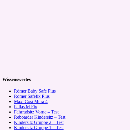
Wissenswertes
Römer Baby Safe Plus
Römer Safefix Plus
Maxi Cosi Mura 4
Pallas M Fix
Fahrradsitz Vorne – Test
Reboarder Kindersitz – Test
Kindersitz Gruppe 2 – Test
Kindersitz Gruppe 1 – Test